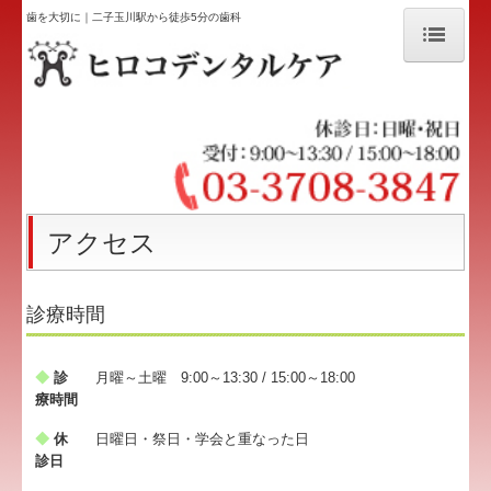
歯を大切に｜二子玉川駅から徒歩5分の歯科
ホーム
コンセプト・スタッフ紹介
院内ツアー
歯を大切に
アクセス
きれいになりたい
診療時間
診査・診断
◆
診
月曜～土曜 9:00～13:30 / 15:00～18:00
ホワイトニング
療時間
審美修復・矯正歯科
◆
休
日曜日・祭日・学会と重なった日
診日
アクセス