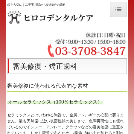
歯を大切に｜二子玉川駅から徒歩5分の歯科
ホーム
コンセプト・スタッフ紹介
院内ツアー
歯を大切に
審美修復・矯正歯科
きれいになりたい
審美修復に使われる代表的な素材
診査・診断
オールセラミックス（100％セラミックス）
ホワイトニング
セラミックスとはいわゆる陶器で、金属アレルギーの心配は要りま
審美修復・矯正歯科
せん。最も天然歯に近い表面性状の美しさで、色調再現性にも優れ
ているのでインレー、アンレー、クラウンなどの審美治療に重宝さ
アクセス
れています。しかし硬質であるため、極端に強い力が加わると割れ