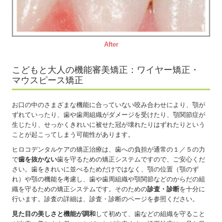
After
こどもと大人の機能審美矯正：ワイヤー矯正・
マウスピース矯正
お口の中のさまざまな機能に合っていない咬み合わせにより、顎が
ずれていったり、歯や歯周組織がダメージを受けたり、顎関節症が
生じたり、せっかくきれいに被せた冠が壊れたりはずれたりという
ことが起こってしまう可能性があります。
ヒロコデンタルケアの矯正治療は、歯への負担が通常の１／５の力
で
歯を抜かない
歯を守るための矯正システムですので、ご安心くだ
さい。歯をきれいに並べるためだけではなく、顎の位置（顎のず
れ）や顎の機能を考慮し、歯や歯周組織や顎関節などのからだの組
織を守るための矯正システムです。そのための
診査・診断
を十分に
行います。診査の詳細は、診査・診断のページを参照ください。
見た目の美しさと機能が調和
して初めて、歯などの組織を守ること