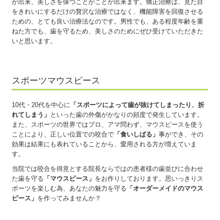
が出来、美しさを保つことがことが出来ます。矯正治療は、見た目
をきれいにするだけの贅沢な治療ではなく、機能障害を回復させる
ための、とても良い治療法なのです。男性でも、ある程度年齢を重
ねた方でも、歯を守るため、美しさのためにぜひ受けていただきた
いと思います。
スポーツマウスピース
10代・20代を中心に
「スポーツによって歯が抜けてしまったり、折
れてしまう」
といった歯の外傷がかなりの頻度で発生しています。
また、スポーツの世界ではプロ、アマ問わず、マウスピースを使う
ことにより、正しい位置での咬合で
「食いしばる」
事ができ、その
効果は結果にも表れていることから、愛用される方が増えていま
す。
当院では咬合を得意とする院長ならではの患者様の歯並びに合わせ
た歯を守る
「マウスピース」
をお作りしております。思いっきりス
ポーツを楽しむ為、あなたの魅力を守る
「オーダーメイドのマウス
ピース」
を作ってみませんか？