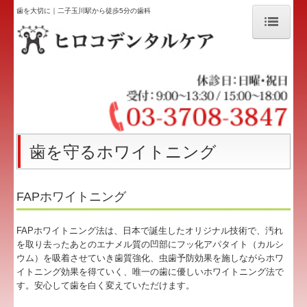
歯を大切に｜二子玉川駅から徒歩5分の歯科
ホーム
コンセプト・スタッフ紹介
院内ツアー
歯を大切に
歯を守るホワイトニング
きれいになりたい
FAPホワイトニング
診査・診断
FAPホワイトニング法は、日本で誕生したオリジナル技術で、汚れ
ホワイトニング
を取り去ったあとのエナメル質の凹部にフッ化アパタイト（カルシ
ウム）を吸着させていき歯質強化、虫歯予防効果を施しながらホワ
審美修復・矯正歯科
イトニング効果を得ていく、唯一の歯に優しいホワイトニング法で
す。安心して歯を白く変えていただけます。
アクセス